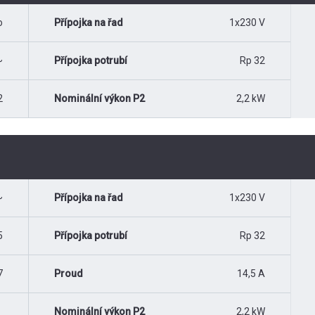
o
Přípojka na řad
1x230 V
~
Přípojka potrubí
Rp 32
2
Nominální výkon P2
2,2 kW
~
Přípojka na řad
1x230 V
5
Přípojka potrubí
Rp 32
7
Proud
14,5 A
Nominální výkon P2
2,2 kW