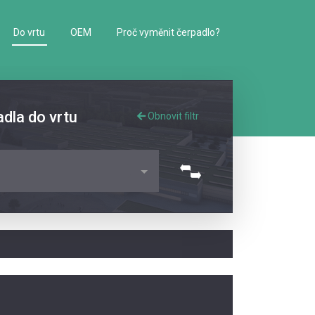
Do vrtu
OEM
Proč vyměnit čerpadlo?
adla do vrtu
Obnovit filtr