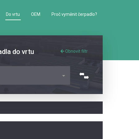
Do vrtu
OEM
Proč vyměnit čerpadlo?
adla do vrtu
Obnovit filtr