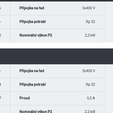
o
Přípojka na řad
3x400 V
~
Přípojka potrubí
Rp 32
0
Nominální výkon P2
2,2 kW
~
Přípojka na řad
3x400 V
4
Přípojka potrubí
Rp 32
7
Proud
5,5 A
Nominální výkon P2
2,2 kW