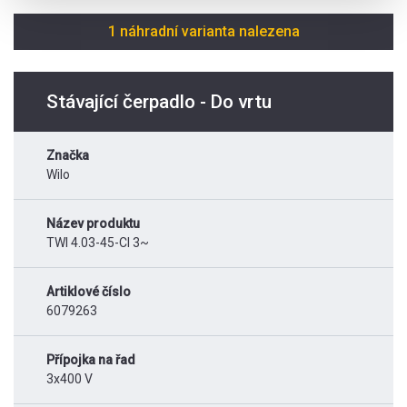
1 náhradní varianta nalezena
Stávající čerpadlo - Do vrtu
Značka
Wilo
Název produktu
TWI 4.03-45-CI 3~
Artiklové číslo
6079263
Přípojka na řad
3x400 V