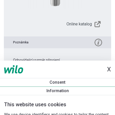
Online katalog
Poznámka
Odpovídající rozměr připojení.
X
Informace o produktu
Consent
TWI 4.03-45-D 3~
Information
Popis produktu
Montážní příslušenství
Příslušenství pro k
This website uses cookies
We use device identifiers and cookies to tailor the content