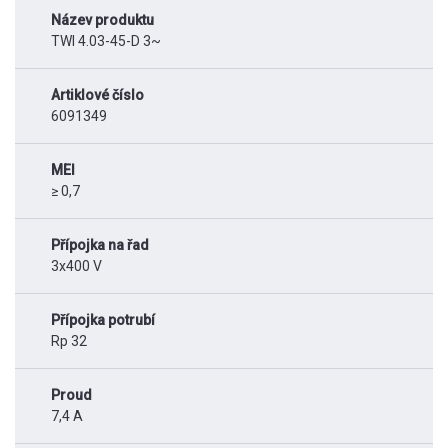
Název produktu
TWI 4.03-45-D 3~
Artiklové číslo
6091349
MEI
≥ 0,7
Přípojka na řad
3x400 V
Přípojka potrubí
Rp 32
Proud
7,4 A