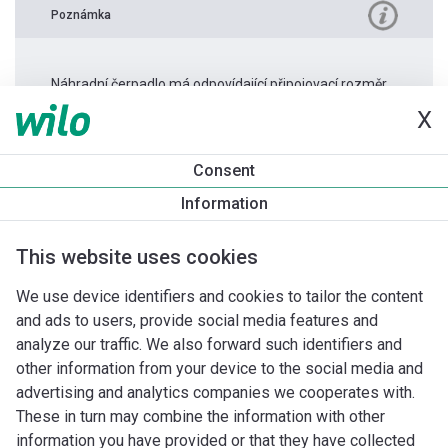
Poznámka
Náhradní čerpadlo má odpovídající připojovací rozměr.
X
Informace o produktu
Consent
TWU 4-0409-C DM 3~
Information
Popis produktu
Montážní příslušenství
Příslušenství pro k
This website uses cookies
We use device identifiers and cookies to tailor the content
and ads to users, provide social media features and
analyze our traffic. We also forward such identifiers and
other information from your device to the social media and
advertising and analytics companies we cooperates with.
These in turn may combine the information with other
information you have provided or that they have collected