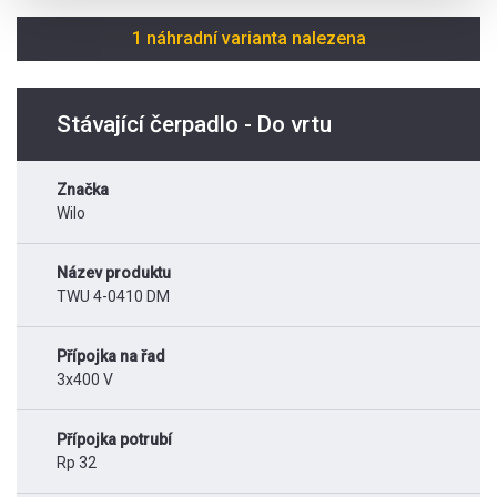
1 náhradní varianta nalezena
Stávající čerpadlo - Do vrtu
Značka
Wilo
Název produktu
TWU 4-0410 DM
Přípojka na řad
3x400 V
Přípojka potrubí
Rp 32