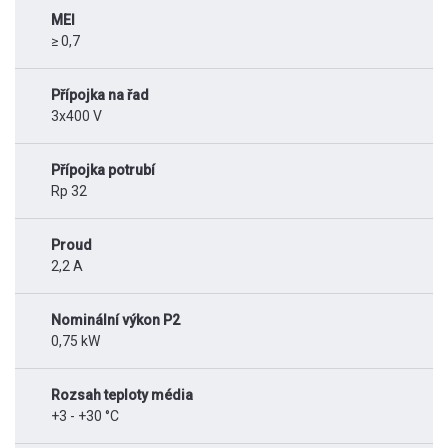
MEI
≥ 0,7
Přípojka na řad
3x400 V
Přípojka potrubí
Rp 32
Proud
2,2 A
Nominální výkon P2
0,75 kW
Rozsah teploty média
+3 - +30 °C