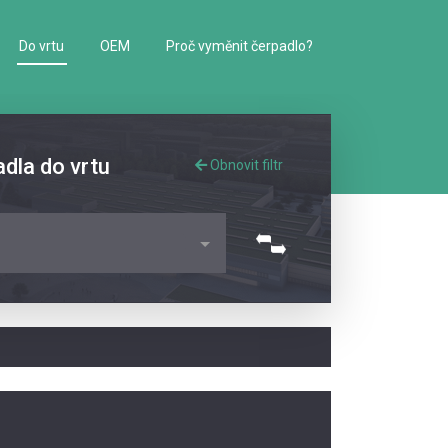
Do vrtu
OEM
Proč vyměnit čerpadlo?
adla do vrtu
Obnovit filtr