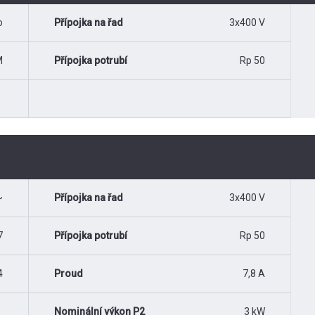
o
Přípojka na řad
3x400 V
M
Přípojka potrubí
Rp 50
~
Přípojka na řad
3x400 V
7
Přípojka potrubí
Rp 50
4
Proud
7,8 A
Nominální výkon P2
3 kW