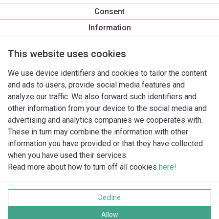
Informace o produktu
Consent
Atmos PICO 30/1-6 -180
Information
Popis produktu
Montážní příslušenství
Příslušenství pro k
This website uses cookies
We use device identifiers and cookies to tailor the content
and ads to users, provide social media features and
analyze our traffic. We also forward such identifiers and
other information from your device to the social media and
advertising and analytics companies we cooperates with.
These in turn may combine the information with other
information you have provided or that they have collected
when you have used their services.
Read more about how to turn off all cookies
here!
Imprint
Ochrana soukromí
Decline
Cookie policy
Všechna práva vyhrazena
Allow