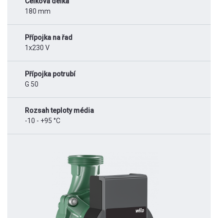
Celková délka
180 mm
Přípojka na řad
1x230 V
Přípojka potrubí
G 50
Rozsah teploty média
-10 - +95 °C