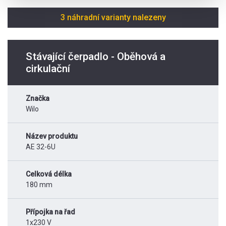
3 náhradní varianty nalezeny
Stávající čerpadlo - Oběhová a
cirkulační
Značka
Wilo
Název produktu
AE 32-6U
Celková délka
180 mm
Přípojka na řad
1x230 V