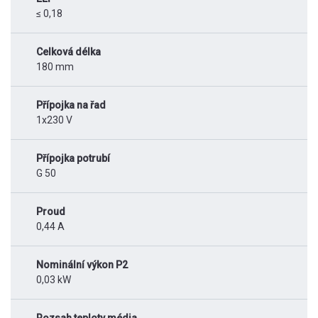
≤ 0,18
Celková délka
180 mm
Přípojka na řad
1x230 V
Přípojka potrubí
G 50
Proud
0,44 A
Nominální výkon P2
0,03 kW