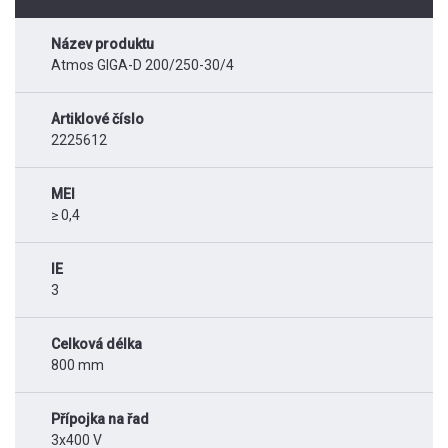
Název produktu
Atmos GIGA-D 200/250-30/4
Artiklové číslo
2225612
MEI
≥ 0,4
IE
3
Celková délka
800 mm
Přípojka na řad
3x400 V