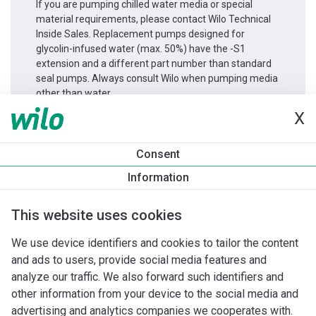
If you are pumping chilled water media or special
material requirements, please contact Wilo Technical
Inside Sales. Replacement pumps designed for
glycolin-infused water (max. 50%) have the -S1
extension and a different part number than standard
seal pumps. Always consult Wilo when pumping media
other than water.
X
Informace o produktu
Consent
Atmos GIGA-D 200/250-30/4
Information
Popis produktu
Montážní příslušenství
Příslušenství pro k
This website uses cookies
We use device identifiers and cookies to tailor the content
and ads to users, provide social media features and
analyze our traffic. We also forward such identifiers and
other information from your device to the social media and
advertising and analytics companies we cooperates with.