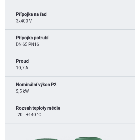
Přípojka na řad
3x400 V
Přípojka potrubí
DN 65 PN16
Proud
10,7 A
Nominální výkon P2
5,5 kW
Rozsah teploty média
-20 - +140 °C