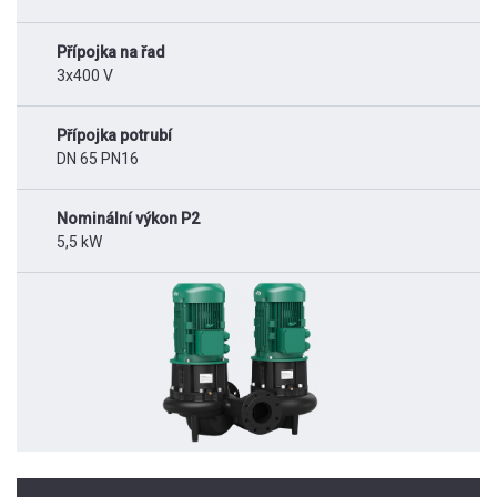
Přípojka na řad
3x400 V
Přípojka potrubí
DN 65 PN16
Nominální výkon P2
5,5 kW