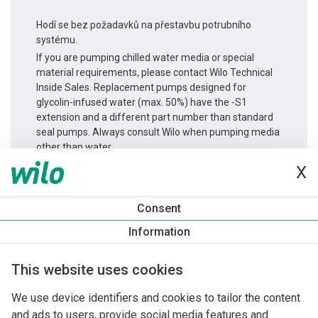
Hodí se bez požadavků na přestavbu potrubního
systému.
If you are pumping chilled water media or special
material requirements, please contact Wilo Technical
Inside Sales. Replacement pumps designed for
glycolin-infused water (max. 50%) have the -S1
extension and a different part number than standard
seal pumps. Always consult Wilo when pumping media
other than water.
X
Informace o produktu
Consent
Atmos GIGA-D 65/130-5,5/2
Information
Popis produktu
Montážní příslušenství
Příslušenství pro k
This website uses cookies
We use device identifiers and cookies to tailor the content
and ads to users, provide social media features and