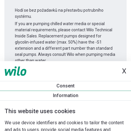
Hodí se bez požadavků na přestavbu potrubního
systému.
If you are pumping chilled water media or special
material requirements, please contact Wilo Technical
Inside Sales. Replacement pumps designed for
glycolin-infused water (max. 50%) have the -S1
extension and a different part number than standard
seal pumps. Always consult Wilo when pumping media
other than water.
X
Informace o produktu
Consent
Atmos GIGA-D 65/140-7,5/2
Information
Popis produktu
Montážní příslušenství
Příslušenství pro k
This website uses cookies
We use device identifiers and cookies to tailor the content
and ads to users, provide social media features and