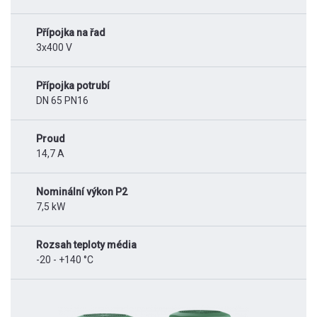
Přípojka na řad
3x400 V
Přípojka potrubí
DN 65 PN16
Proud
14,7 A
Nominální výkon P2
7,5 kW
Rozsah teploty média
-20 - +140 °C