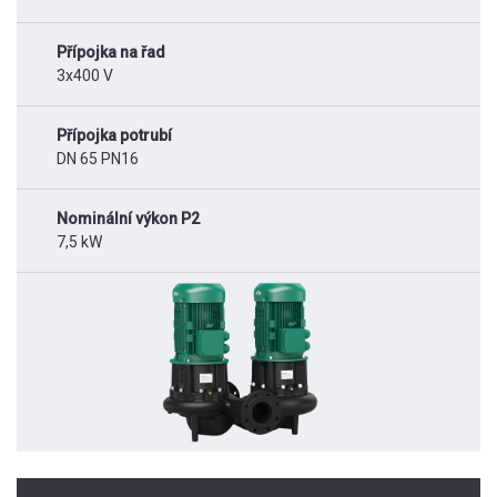
Přípojka na řad
3x400 V
Přípojka potrubí
DN 65 PN16
Nominální výkon P2
7,5 kW