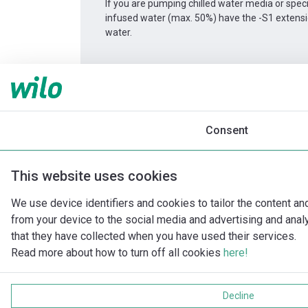
If you are pumping chilled water media or spec
infused water (max. 50%) have the -S1 extens
water.
Informace o produktu
Yonos GIGA2.0-D 50/1-
Popis produktu
Montážní příslušenství
Consent
This website uses cookies
We use device identifiers and cookies to tailor the content an
from your device to the social media and advertising and ana
that they have collected when you have used their services.
Read more about how to turn off all cookies
here!
Decline
Impri