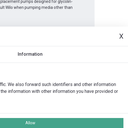
Replacement pumps designed for glycolin-
sult Wilo when pumping media other than
X
Dokumenty
Information
ffic. We also forward such identifiers and other information
the information with other information you have provided or
Allow
echna práva vyhrazena