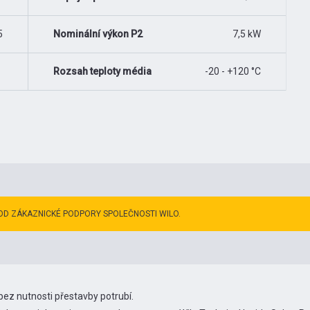
5
Nominální výkon P2
7,5 kW
Rozsah teploty média
-20 - +120 °C
OD ZÁKAZNICKÉ PODPORY SPOLEČNOSTI WILO.
bez nutnosti přestavby potrubí.