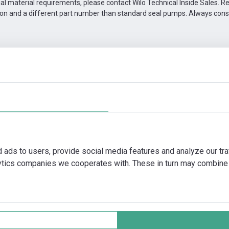
ial material requirements, please contact Wilo Technical Inside Sales. 
ion and a different part number than standard seal pumps. Always con
39/7,5
Příslušenství pro konektivitu
Další obrázky
Video
d ads to users, provide social media features and analyze our tra
lytics companies we cooperates with. These in turn may combine 
nt
Ochrana soukromí
Cookie policy
Vš