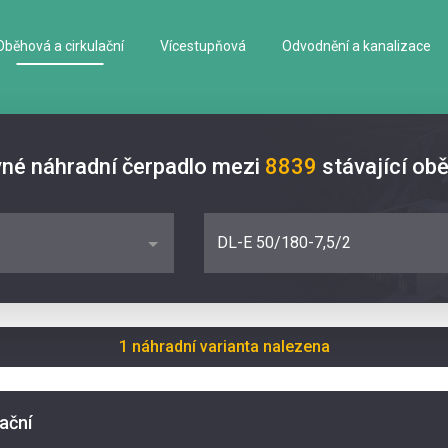
Oběhová a cirkulační
Vícestupňová
Odvodnění a kanalizace
vné náhradní čerpadlo mezi
8839
stávající ob
DL-E 50/180-7,5/2
1 náhradní varianta nalezena
lační