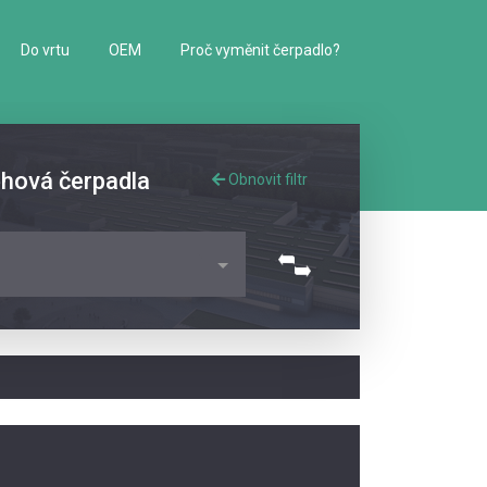
Do vrtu
OEM
Proč vyměnit čerpadlo?
ěhová čerpadla
Obnovit filtr