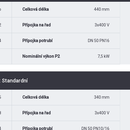
o
Celková délka
440 mm
2
Přípojka na řad
3x400 V
4
Přípojka potrubí
DN 50 PN16
Nominální výkon P2
7,5 kW
t Standardní
5
Celková délka
340 mm
8
Přípojka na řad
3x400 V
4
Přípojka potrubí
DN 50 PN10/16