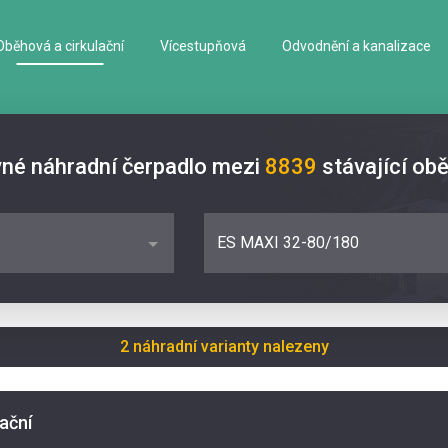
Oběhová a cirkulační
Vícestupňová
Odvodnění a kanalizace
vné náhradní čerpadlo mezi
8839
stávající ob
ES MAXI 32-80/180
2 náhradní varianty nalezeny
lační