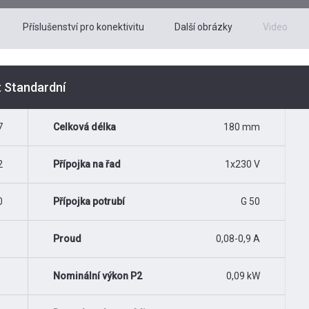
Příslušenství pro konektivitu
Další obrázky
Video
t Standardní
7
Celková délka
180 mm
2
Přípojka na řad
1x230 V
0
Přípojka potrubí
G 50
Proud
0,08-0,9 A
Nominální výkon P2
0,09 kW