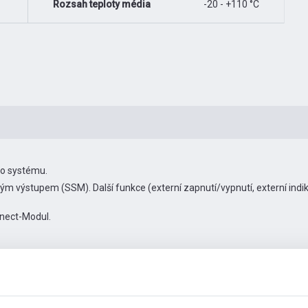
Rozsah teploty média
-20 - +110 °C
ho systému.
m výstupem (SSM). Další funkce (externí zapnutí/vypnutí, externí indik
nnect-Modul.
Příslušenství pro konektivitu
Další obrázky
Video