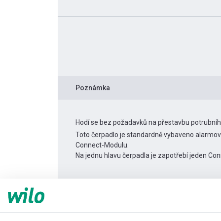
Poznámka
Hodí se bez požadavků na přestavbu potrubní
Toto čerpadlo je standardně vybaveno alarmový
Connect-Modulu.
Na jednu hlavu čerpadla je zapotřebí jeden Co
Informace o produktu
Yonos MAXO 30/0,5-7
Popis produktu
Montážní příslušenství