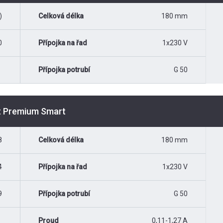
)
Celková délka
180 mm
0
Přípojka na řad
1x230 V
Přípojka potrubí
G 50
st Premium Smart
8
Celková délka
180 mm
4
Přípojka na řad
1x230 V
9
Přípojka potrubí
G 50
Proud
0,11-1,27 A