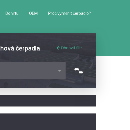
Do vrtu
OEM
Proč vyměnit čerpadlo?
ěhová čerpadla
Obnovit filtr