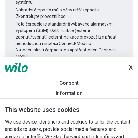
systému.
Náhradní čerpadlo má o něco nižší kapacitu.
Zkontrolujte provozní bod.
Toto čerpadlo je standardně vybaveno alarmovým
výstupem (SSM). Další funkce (externí
zapnutí/vypnutí, externí indikace provozu) lze přidat
jednoduchou instalací Connect-Modulu.
Na jednu hlavu čerpadla je zapotřebí jeden Connect-
Modul.
X
Informace o produktu
Consent
Yonos MAXO 40/0,5-12
Information
Popis produktu
Montážní příslušenství
Příslušenství pro k
This website uses cookies
We use device identifiers and cookies to tailor the content
and ads to users, provide social media features and
analyze our traffic. We also forward such identifiers and