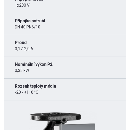
1x230 V
Přípojka potrubí
DN 40 PN6/10
Proud
0,17-2,0 A
Nominální výkon P2
0,35 kW
Rozsah teploty média
-20 - +110 °C