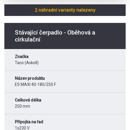
2 náhradní varianty nalezeny
Stávající čerpadlo - Oběhová a
cirkulační
Značka
Taco (Askoll)
Název produktu
ES MAXI 40-180/250 F
Celková délka
250 mm
Přípojka na řad
1x230 V