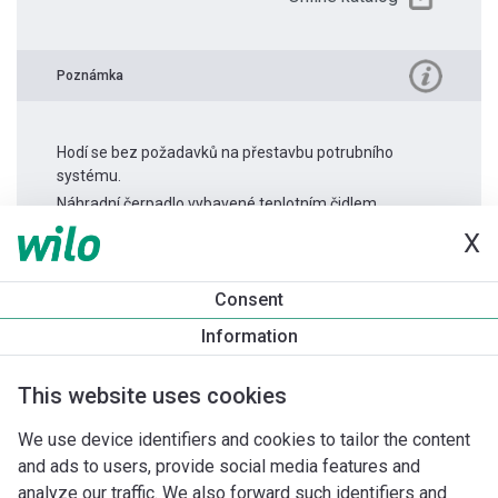
Poznámka
Hodí se bez požadavků na přestavbu potrubního
systému.
Náhradní čerpadlo vybavené teplotním čidlem.
X
Informace o produktu
Consent
Stratos MAXO 50/0,5-8
Information
Popis produktu
Montážní příslušenství
Příslušenství pro k
This website uses cookies
We use device identifiers and cookies to tailor the content
and ads to users, provide social media features and
analyze our traffic. We also forward such identifiers and