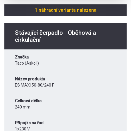
1 náhradní varianta nalezena
Stávající čerpadlo - Oběhová a
cirkulační
Značka
Taco (Askoll)
Název produktu
ES MAXI 50-80/240 F
Celková délka
240 mm
Přípojka na řad
1x230 V