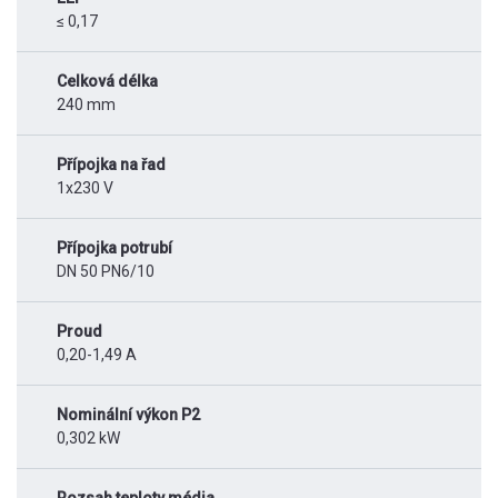
≤ 0,17
Celková délka
240 mm
Přípojka na řad
1x230 V
Přípojka potrubí
DN 50 PN6/10
Proud
0,20-1,49 A
Nominální výkon P2
0,302 kW