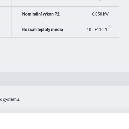
Nominální výkon P2
0,058 kW
Rozsah teploty média
-10 - +110 °C
ho systému.
-130