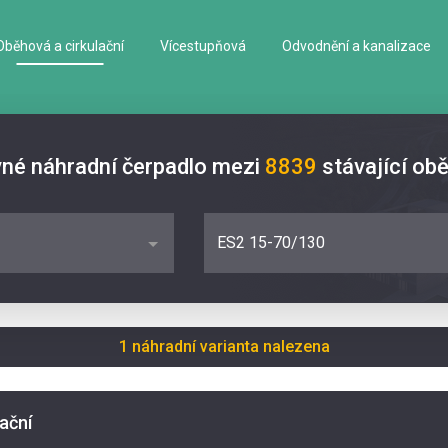
Oběhová a cirkulační
Vícestupňová
Odvodnění a kanalizace
vné náhradní čerpadlo mezi
8839
stávající ob
ES2 15-70/130
1 náhradní varianta nalezena
lační