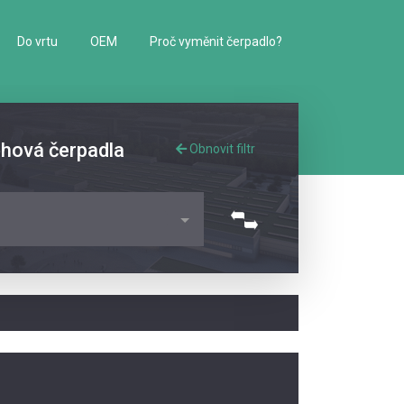
Do vrtu
OEM
Proč vyměnit čerpadlo?
ěhová čerpadla
Obnovit filtr