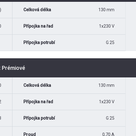
)
Celková délka
130 mm
0
Přípojka na řad
1x230 V
Přípojka potrubí
G 25
t Prémiové
0
Celková délka
130 mm
2
Přípojka na řad
1x230 V
3
Přípojka potrubí
G 25
Proud
0,70 A