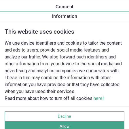
Informace o produktu
Consent
Atmos PICO 30/1-6 -180
Information
Popis produktu
Montážní příslušenství
Příslušenství pro k
This website uses cookies
We use device identifiers and cookies to tailor the content
and ads to users, provide social media features and
analyze our traffic. We also forward such identifiers and
other information from your device to the social media and
advertising and analytics companies we cooperates with.
These in turn may combine the information with other
information you have provided or that they have collected
when you have used their services.
Read more about how to turn off all cookies
here!
Imprint
Ochrana soukromí
Decline
Cookie policy
Všechna práva vyhrazena
Allow