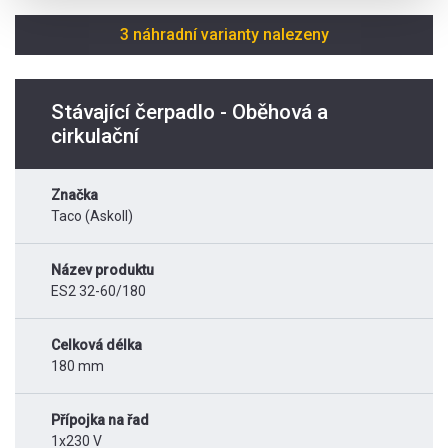
3 náhradní varianty nalezeny
Stávající čerpadlo - Oběhová a
cirkulační
Značka
Taco (Askoll)
Název produktu
ES2 32-60/180
Celková délka
180 mm
Přípojka na řad
1x230 V