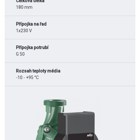
Celková délka
180 mm
Přípojka na řad
1x230 V
Přípojka potrubí
G 50
Rozsah teploty média
-10 - +95 °C