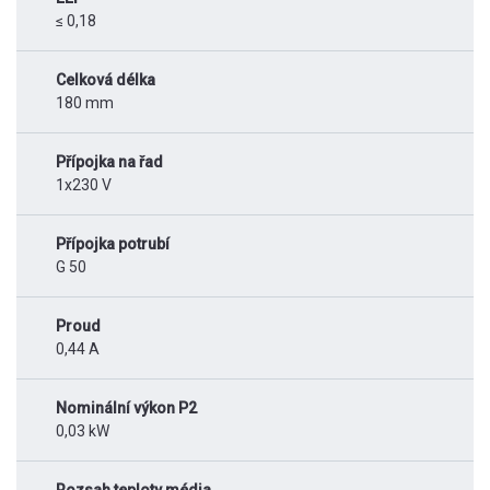
≤ 0,18
Celková délka
180 mm
Přípojka na řad
1x230 V
Přípojka potrubí
G 50
Proud
0,44 A
Nominální výkon P2
0,03 kW