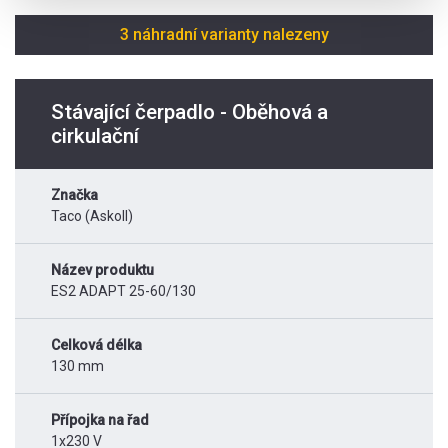
3 náhradní varianty nalezeny
Stávající čerpadlo - Oběhová a
cirkulační
Značka
Taco (Askoll)
Název produktu
ES2 ADAPT 25-60/130
Celková délka
130 mm
Přípojka na řad
1x230 V