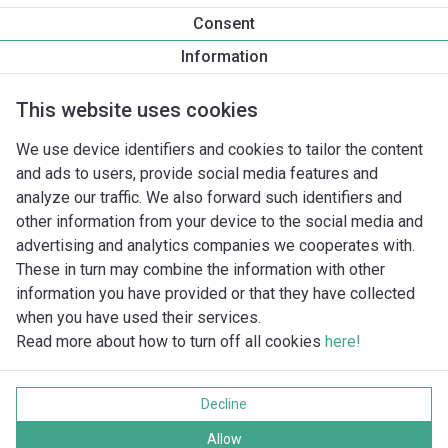
Informace o produktu
Consent
Atmos PICO 25/1-6 -130
Information
Popis produktu
Montážní příslušenství
Příslušenství pro k
This website uses cookies
We use device identifiers and cookies to tailor the content
and ads to users, provide social media features and
analyze our traffic. We also forward such identifiers and
other information from your device to the social media and
advertising and analytics companies we cooperates with.
These in turn may combine the information with other
information you have provided or that they have collected
when you have used their services.
Read more about how to turn off all cookies
here!
Imprint
Ochrana soukromí
Decline
Cookie policy
Všechna práva vyhrazena
Allow