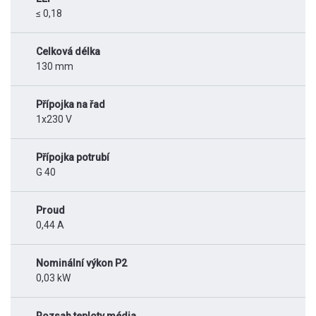
≤ 0,18
Celková délka
130 mm
Přípojka na řad
1x230 V
Přípojka potrubí
G 40
Proud
0,44 A
Nominální výkon P2
0,03 kW