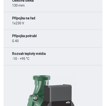
Celková délka
130 mm
Přípojka na řad
1x230 V
Přípojka potrubí
G 40
Rozsah teploty média
-10 - +95 °C