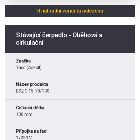
0 náhradní varianta nalezena
Stávající čerpadlo - Oběhová a
cirkulační
Značka
Taco (Askoll)
Název produktu
ES2 C 15-70/130
Celková délka
130 mm
Přípojka na řad
1x230 V