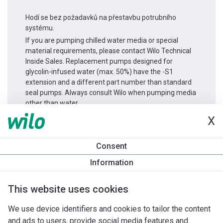
Hodí se bez požadavků na přestavbu potrubního
systému.
If you are pumping chilled water media or special
material requirements, please contact Wilo Technical
Inside Sales. Replacement pumps designed for
glycolin-infused water (max. 50%) have the -S1
extension and a different part number than standard
seal pumps. Always consult Wilo when pumping media
other than water.
X
Informace o produktu
Consent
Atmos GIGA-I 125/315-22/4
Information
Popis produktu
Montážní příslušenství
Příslušenství pro k
This website uses cookies
We use device identifiers and cookies to tailor the content
and ads to users, provide social media features and