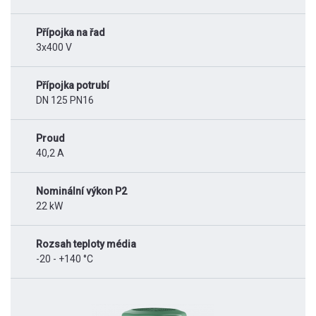
Přípojka na řad
3x400 V
Přípojka potrubí
DN 125 PN16
Proud
40,2 A
Nominální výkon P2
22 kW
Rozsah teploty média
-20 - +140 °C