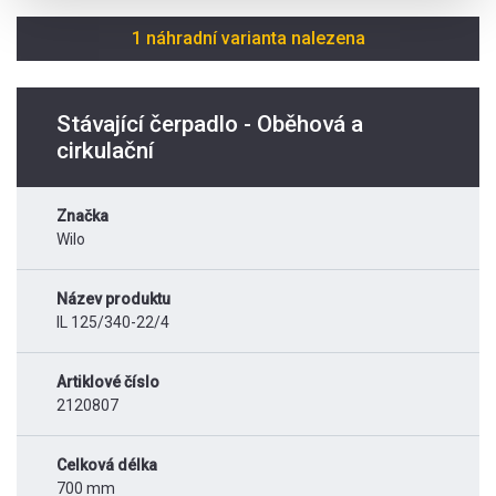
1 náhradní varianta nalezena
Stávající čerpadlo - Oběhová a
cirkulační
Značka
Wilo
Název produktu
IL 125/340-22/4
Artiklové číslo
2120807
Celková délka
700 mm