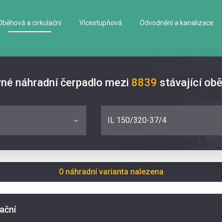
Oběhová a cirkulační
Vícestupňová
Odvodnění a kanalizace
vné náhradní čerpadlo mezi
8839
stávající ob
IL 150/320-37/4
0 náhradní varianta nalezena
lační