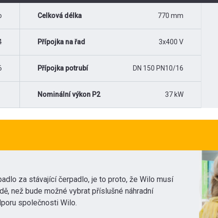
o
Celková délka
770 mm
4
Přípojka na řad
3x400 V
6
Přípojka potrubí
DN 150 PN10/16
Nominální výkon P2
37 kW
adlo za stávající čerpadlo, je to proto, že Wilo musí
dě, než bude možné vybrat příslušné náhradní
poru společnosti Wilo.