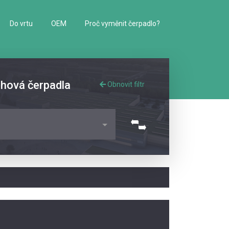
Do vrtu
OEM
Proč vyměnit čerpadlo?
ěhová čerpadla
Obnovit filtr