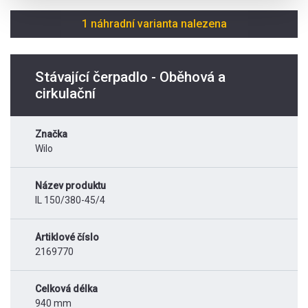
1 náhradní varianta nalezena
Stávající čerpadlo - Oběhová a
cirkulační
Značka
Wilo
Název produktu
IL 150/380-45/4
Artiklové číslo
2169770
Celková délka
940 mm