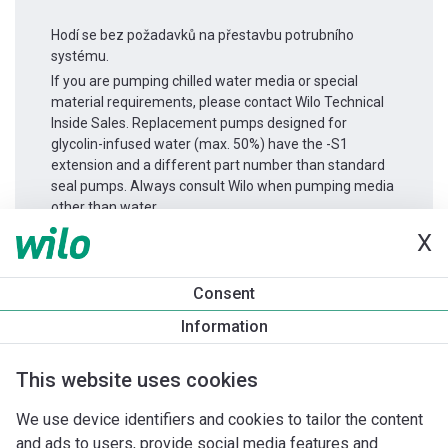
Hodí se bez požadavků na přestavbu potrubního
systému.
If you are pumping chilled water media or special
material requirements, please contact Wilo Technical
Inside Sales. Replacement pumps designed for
glycolin-infused water (max. 50%) have the -S1
extension and a different part number than standard
seal pumps. Always consult Wilo when pumping media
other than water.
X
Informace o produktu
Consent
Atmos GIGA-I 150/380-45/4
Information
Popis produktu
Montážní příslušenství
Příslušenství pro k
This website uses cookies
We use device identifiers and cookies to tailor the content
and ads to users, provide social media features and