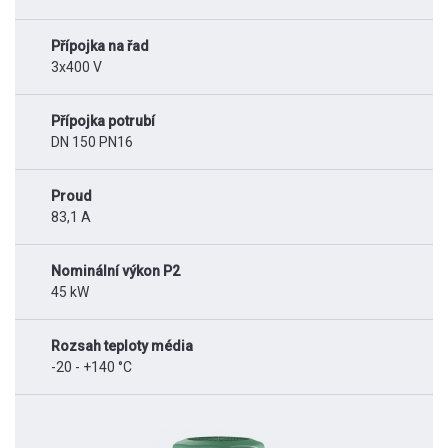
Přípojka na řad
3x400 V
Přípojka potrubí
DN 150 PN16
Proud
83,1 A
Nominální výkon P2
45 kW
Rozsah teploty média
-20 - +140 °C