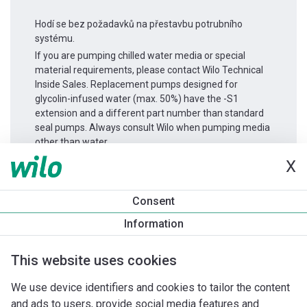
Hodí se bez požadavků na přestavbu potrubního
systému.
If you are pumping chilled water media or special
material requirements, please contact Wilo Technical
Inside Sales. Replacement pumps designed for
glycolin-infused water (max. 50%) have the -S1
extension and a different part number than standard
seal pumps. Always consult Wilo when pumping media
other than water.
X
Informace o produktu
Consent
Atmos GIGA-I 50/105-3/2
Information
Popis produktu
Montážní příslušenství
Příslušenství pro k
This website uses cookies
We use device identifiers and cookies to tailor the content
and ads to users, provide social media features and