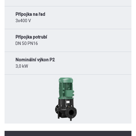
Přípojka na řad
3x400 V
Přípojka potrubí
DN 50 PN16
Nominální výkon P2
3,0 kW