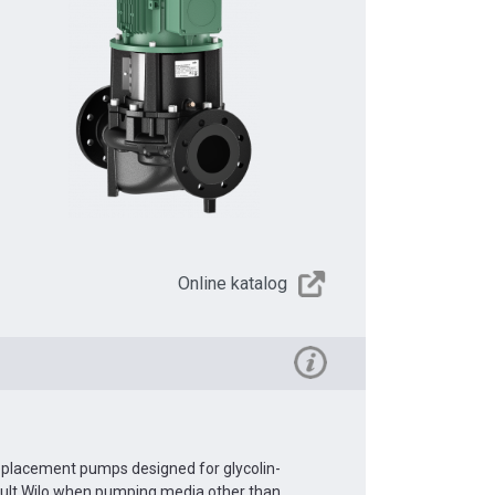
Online katalog
Replacement pumps designed for glycolin-
sult Wilo when pumping media other than