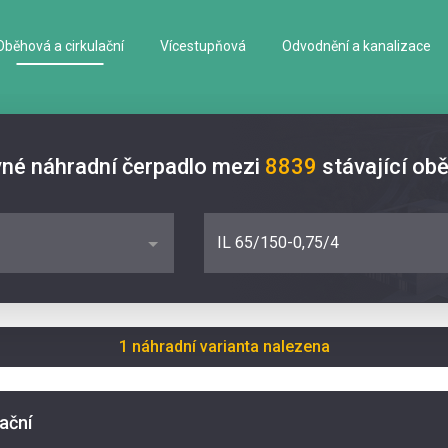
Oběhová a cirkulační
Vícestupňová
Odvodnění a kanalizace
vné náhradní čerpadlo mezi
8839
stávající ob
IL 65/150-0,75/4
1 náhradní varianta nalezena
lační