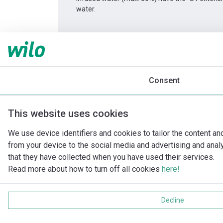
water.
Informace o produktu
Atmos GIGA-I 65/140-0
Popis produktu
Montážní příslušenství
Consent
This website uses cookies
We use device identifiers and cookies to tailor the content an
from your device to the social media and advertising and ana
that they have collected when you have used their services.
Read more about how to turn off all cookies
here!
Decline
Impri