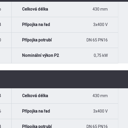
o
Celková délka
430 mm
4
Přípojka na řad
3x400 V
0
Přípojka potrubí
DN 65 PN16
Nominální výkon P2
0,75 kW
4
Celková délka
430 mm
6
Přípojka na řad
3x400 V
4
Přípojka potrubí
DN 65 PN16