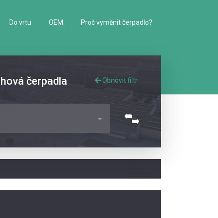
Do vrtu
OEM
Proč vyměnit čerpadlo?
ěhová čerpadla
Obnovit filtr