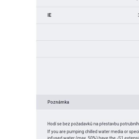
IE
Poznámka
Hodí se bez požadavků na přestavbu potrubní
If you are pumping chilled water media or spec
infused water (max. 50%) have the -S1 extens