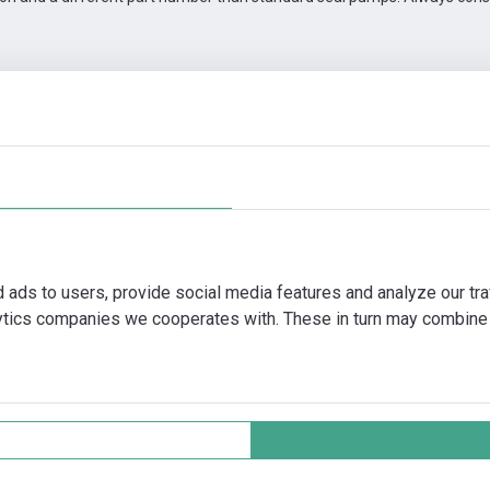
,75/4
Příslušenství pro konektivitu
Další obrázky
Video
d ads to users, provide social media features and analyze our tra
lytics companies we cooperates with. These in turn may combine 
nt
Ochrana soukromí
Cookie policy
Vš