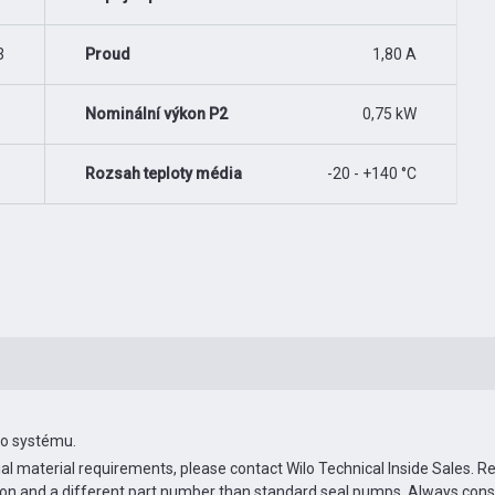
3
Proud
1,80 A
Nominální výkon P2
0,75 kW
Rozsah teploty média
-20 - +140 °C
ho systému.
ial material requirements, please contact Wilo Technical Inside Sales. 
ion and a different part number than standard seal pumps. Always con