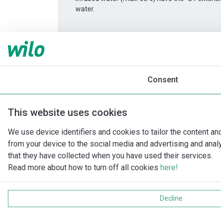
water.
Informace o produktu
Atmos GIGA-I 80/105-5
Popis produktu
Montážní příslušenství
Consent
This website uses cookies
We use device identifiers and cookies to tailor the content an
from your device to the social media and advertising and ana
that they have collected when you have used their services.
Read more about how to turn off all cookies
here!
Decline
Impri