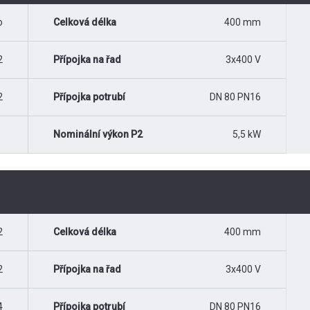
o
Celková délka
400 mm
2
Přípojka na řad
3x400 V
2
Přípojka potrubí
DN 80 PN16
Nominální výkon P2
5,5 kW
2
Celková délka
400 mm
2
Přípojka na řad
3x400 V
4
Přípojka potrubí
DN 80 PN16