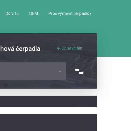
Do vrtu
OEM
Proč vyměnit čerpadlo?
ěhová čerpadla
Obnovit filtr