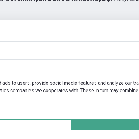
,5/2
Příslušenství pro konektivitu
Další obrázky
Video
d ads to users, provide social media features and analyze our tra
lytics companies we cooperates with. These in turn may combine 
nt
Ochrana soukromí
Cookie policy
Vš