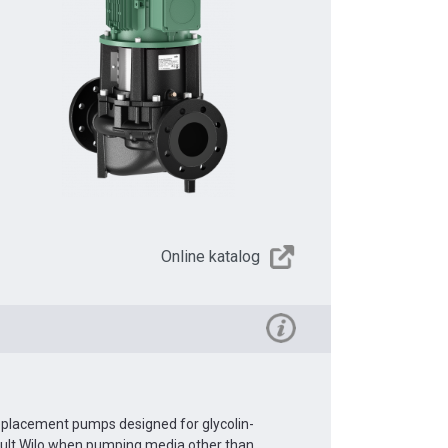
Online katalog
Replacement pumps designed for glycolin-
sult Wilo when pumping media other than