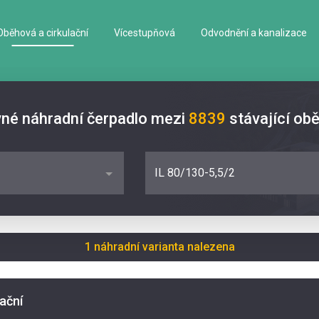
Oběhová a cirkulační
Vícestupňová
Odvodnění a kanalizace
vné náhradní čerpadlo mezi
8839
stávající ob
IL 80/130-5,5/2
1 náhradní varianta nalezena
lační