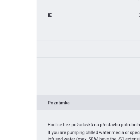
IE
Poznámka
Hodí se bez požadavků na přestavbu potrubní
If you are pumping chilled water media or spec
infused water (max. 50%) have the -S1 extens