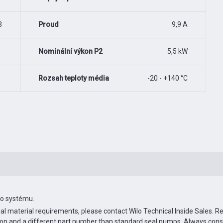
3
Proud
9,9 A
Nominální výkon P2
5,5 kW
Rozsah teploty média
-20 - +140 °C
ho systému.
ial material requirements, please contact Wilo Technical Inside Sales. 
ion and a different part number than standard seal pumps. Always con