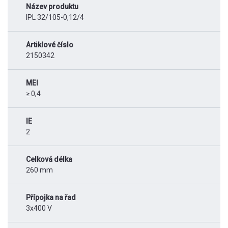
Název produktu
IPL 32/105-0,12/4
Artiklové číslo
2150342
MEI
≥ 0,4
IE
2
Celková délka
260 mm
Přípojka na řad
3x400 V