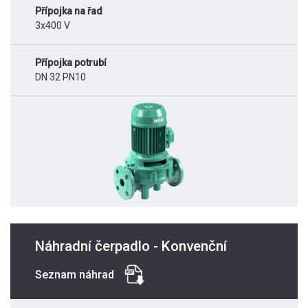
Přípojka na řad
3x400 V
Přípojka potrubí
DN 32 PN10
Náhradní čerpadlo - Konvenční
Seznam náhrad