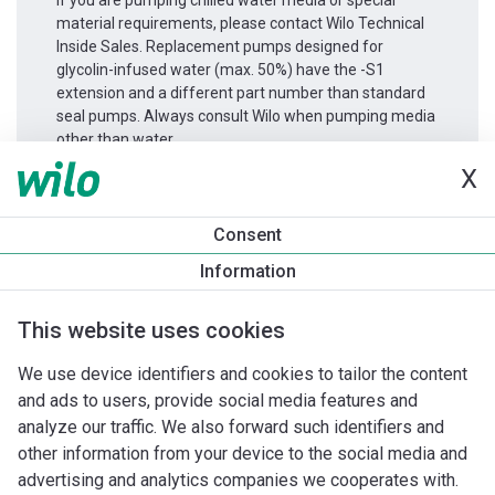
If you are pumping chilled water media or special
material requirements, please contact Wilo Technical
Inside Sales. Replacement pumps designed for
glycolin-infused water (max. 50%) have the -S1
extension and a different part number than standard
seal pumps. Always consult Wilo when pumping media
other than water.
X
Informace o produktu
Consent
IPL 32/105-0,12/4
Information
Popis produktu
Montážní příslušenství
Příslušenství pro k
This website uses cookies
We use device identifiers and cookies to tailor the content
and ads to users, provide social media features and
analyze our traffic. We also forward such identifiers and
other information from your device to the social media and
advertising and analytics companies we cooperates with.