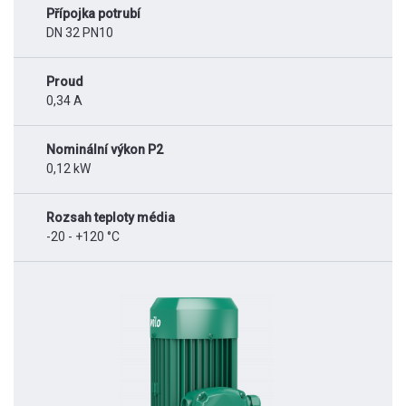
Přípojka potrubí
DN 32 PN10
Proud
0,34 A
Nominální výkon P2
0,12 kW
Rozsah teploty média
-20 - +120 °C