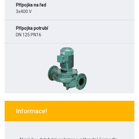
Přípojka na řad
3x400 V
Přípojka potrubí
DN 125 PN16
Informace!