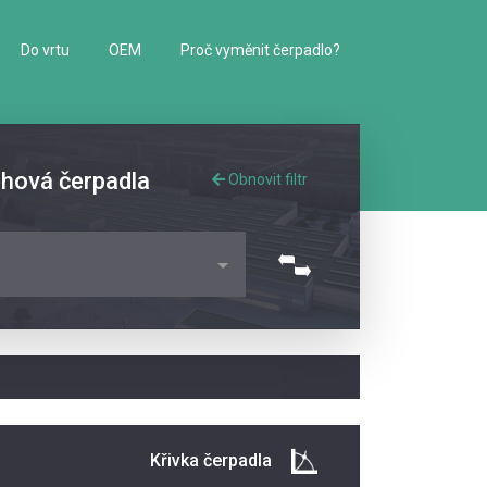
Do vrtu
OEM
Proč vyměnit čerpadlo?
ěhová čerpadla
Obnovit filtr
Křivka čerpadla