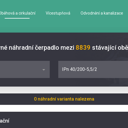
Oběhová a cirkulační
Vícestupňová
Odvodnění a kanalizace
vné náhradní čerpadlo mezi
8839
stávající ob
IPn 40/200-5,5/2
0 náhradní varianta nalezena
lační