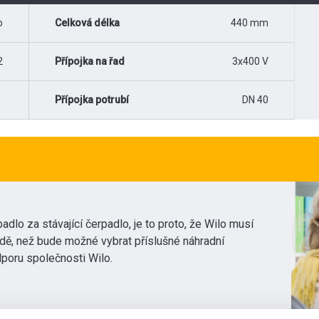
o
Celková délka
440 mm
2
Přípojka na řad
3x400 V
Přípojka potrubí
DN 40
adlo za stávající čerpadlo, je to proto, že Wilo musí
dě, než bude možné vybrat příslušné náhradní
poru společnosti Wilo.