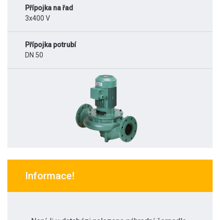
Přípojka na řad
3x400 V
Přípojka potrubí
DN 50
Informace!