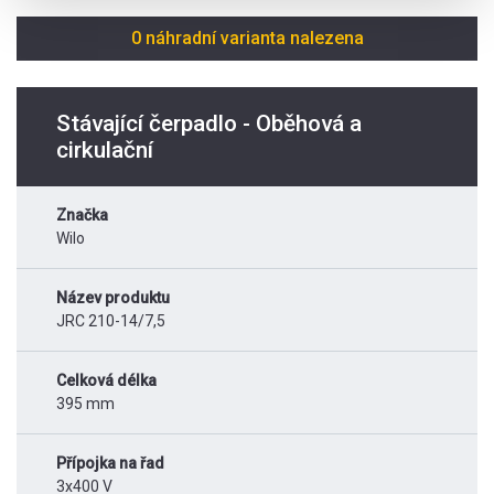
0 náhradní varianta nalezena
Stávající čerpadlo - Oběhová a
cirkulační
Značka
Wilo
Název produktu
JRC 210-14/7,5
Celková délka
395 mm
Přípojka na řad
3x400 V