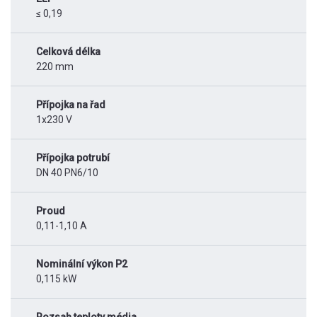
≤ 0,19
Celková délka
220 mm
Přípojka na řad
1x230 V
Přípojka potrubí
DN 40 PN6/10
Proud
0,11-1,10 A
Nominální výkon P2
0,115 kW