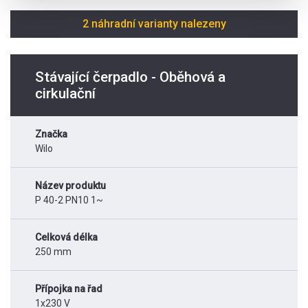
2 náhradní varianty nalezeny
Stávající čerpadlo - Oběhová a
cirkulační
Značka
Wilo
Název produktu
P 40-2 PN10 1~
Celková délka
250 mm
Přípojka na řad
1x230 V