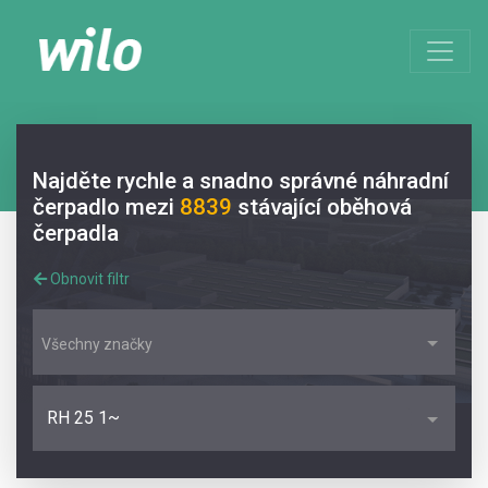
Najděte rychle a snadno správné náhradní
čerpadlo mezi
8839
stávající oběhová
čerpadla
Obnovit filtr
Všechny značky
RH 25 1~