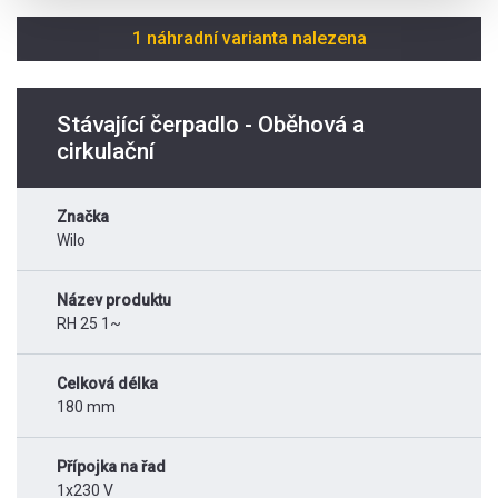
1 náhradní varianta nalezena
Stávající čerpadlo - Oběhová a
cirkulační
Značka
Wilo
Název produktu
RH 25 1~
Celková délka
180 mm
Přípojka na řad
1x230 V