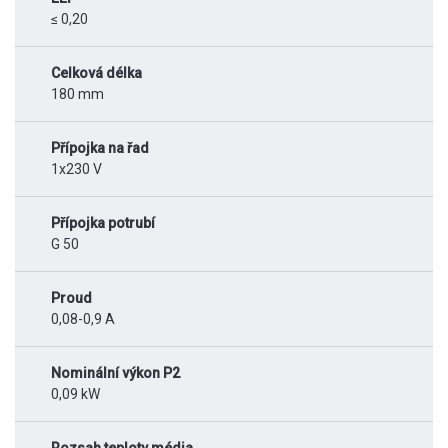
≤ 0,20
Celková délka
180 mm
Přípojka na řad
1x230 V
Přípojka potrubí
G 50
Proud
0,08-0,9 A
Nominální výkon P2
0,09 kW