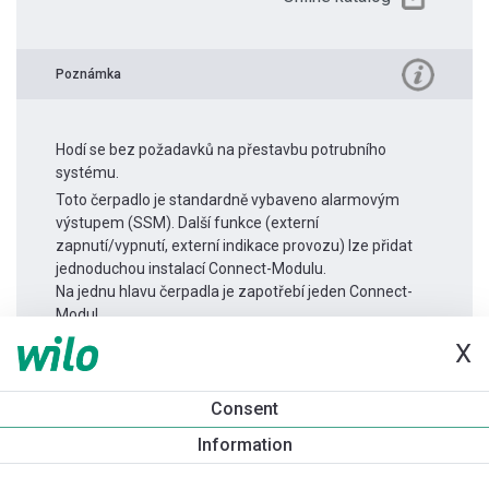
Poznámka
Hodí se bez požadavků na přestavbu potrubního
systému.
Toto čerpadlo je standardně vybaveno alarmovým
výstupem (SSM). Další funkce (externí
zapnutí/vypnutí, externí indikace provozu) lze přidat
jednoduchou instalací Connect-Modulu.
Na jednu hlavu čerpadla je zapotřebí jeden Connect-
Modul.
X
Informace o produktu
Consent
Yonos MAXO 30/0,5-7
Information
Popis produktu
Montážní příslušenství
Příslušenství pro k