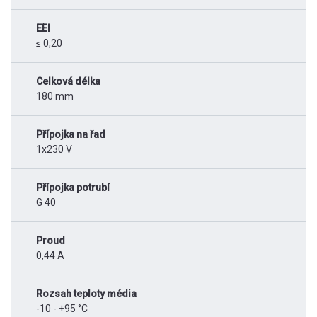
EEI
≤ 0,20
Celková délka
180 mm
Přípojka na řad
1x230 V
Přípojka potrubí
G 40
Proud
0,44 A
Rozsah teploty média
-10 - +95 °C