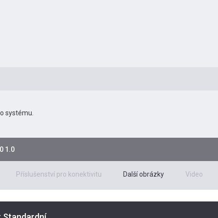
ho systému.
0 1.0
Příslušenství pro konektivitu
Další obrázky
Video
t Standardní