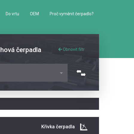
Do vrtu
OEM
Proč vyměnit čerpadlo?
ěhová čerpadla
Obnovit filtr
Křivka čerpadla