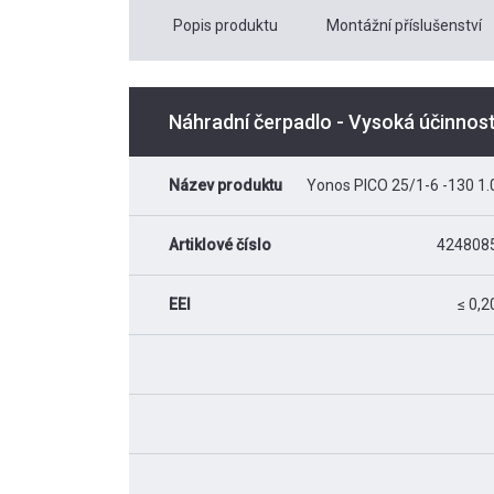
Popis produktu
Montážní příslušenství
Náhradní čerpadlo - Vysoká účinnos
Název produktu
Yonos PICO 25/1-6 -130 1.
Artiklové číslo
424808
EEI
≤ 0,2