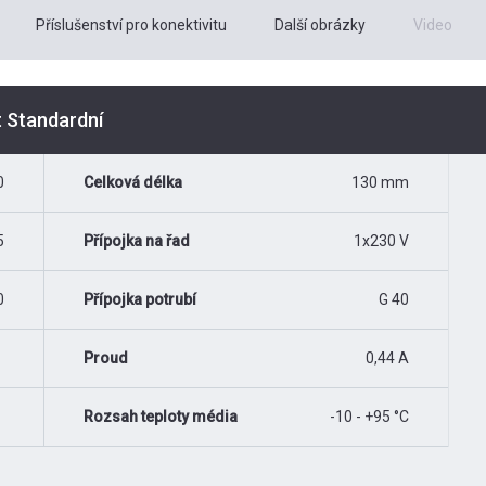
Příslušenství pro konektivitu
Další obrázky
Video
t Standardní
0
Celková délka
130 mm
5
Přípojka na řad
1x230 V
0
Přípojka potrubí
G 40
Proud
0,44 A
Rozsah teploty média
-10 - +95 °C