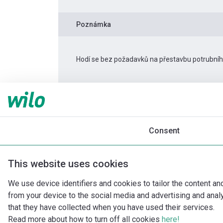
Poznámka
Hodí se bez požadavků na přestavbu potrubní
Informace o produktu
Atmos PICO 25/1-6 -1
Popis produktu
Montážní příslušenství
Consent
This website uses cookies
We use device identifiers and cookies to tailor the content an
from your device to the social media and advertising and ana
that they have collected when you have used their services.
Read more about how to turn off all cookies
here!