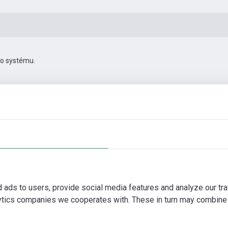
ho systému.
30
Příslušenství pro konektivitu
Další obrázky
Video
d ads to users, provide social media features and analyze our tra
lytics companies we cooperates with. These in turn may combine 