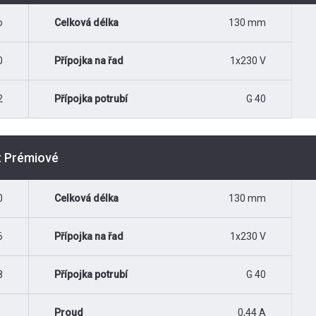
o
Celková délka
130 mm
0
Přípojka na řad
1x230 V
2
Přípojka potrubí
G 40
t Prémiové
0
Celková délka
130 mm
6
Přípojka na řad
1x230 V
8
Přípojka potrubí
G 40
Proud
0,44 A