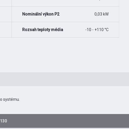
Nominální výkon P2
0,03 kW
Rozsah teploty média
-10 - +110 °C
ho systému.
-130