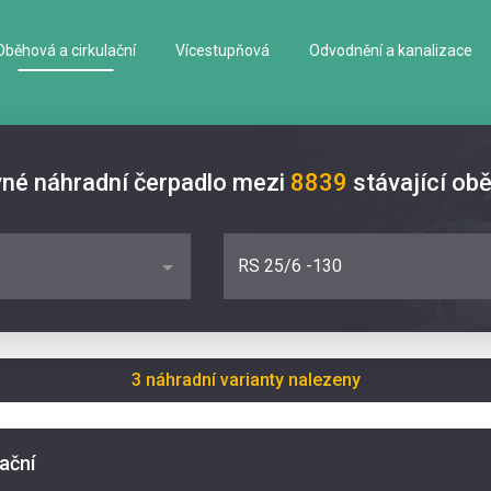
Oběhová a cirkulační
Vícestupňová
Odvodnění a kanalizace
vné náhradní čerpadlo mezi
8839
stávající ob
RS 25/6 -130
3 náhradní varianty nalezeny
lační