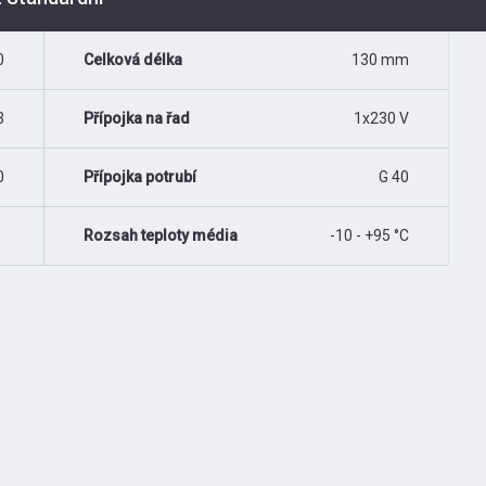
0
Celková délka
130 mm
3
Přípojka na řad
1x230 V
0
Přípojka potrubí
G 40
Rozsah teploty média
-10 - +95 °C