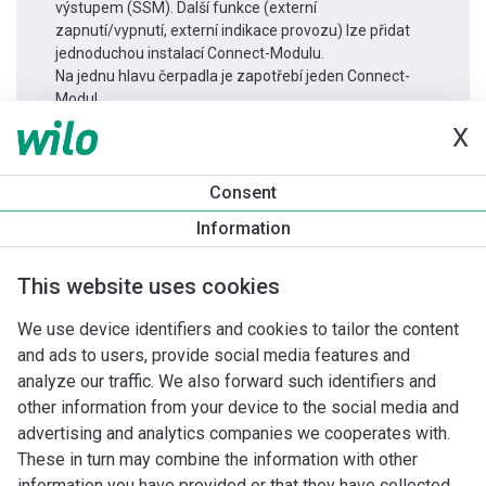
výstupem (SSM). Další funkce (externí
zapnutí/vypnutí, externí indikace provozu) lze přidat
jednoduchou instalací Connect-Modulu.
Na jednu hlavu čerpadla je zapotřebí jeden Connect-
Modul.
X
Informace o produktu
Consent
Yonos MAXO 40/0,5-4
Information
Popis produktu
Montážní příslušenství
Příslušenství pro k
This website uses cookies
We use device identifiers and cookies to tailor the content
and ads to users, provide social media features and
analyze our traffic. We also forward such identifiers and
other information from your device to the social media and
advertising and analytics companies we cooperates with.
These in turn may combine the information with other
information you have provided or that they have collected