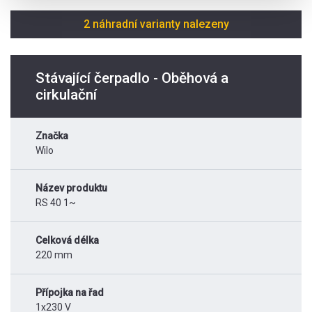
2 náhradní varianty nalezeny
Stávající čerpadlo - Oběhová a
cirkulační
Značka
Wilo
Název produktu
RS 40 1~
Celková délka
220 mm
Přípojka na řad
1x230 V