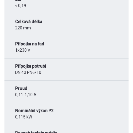
≤ 0,19
Celková délka
220 mm
Přípojka na řad
1x230 V
Přípojka potrubí
DN 40 PN6/10
Proud
0,11-1,10 A
Nominální výkon P2
0,115 kW