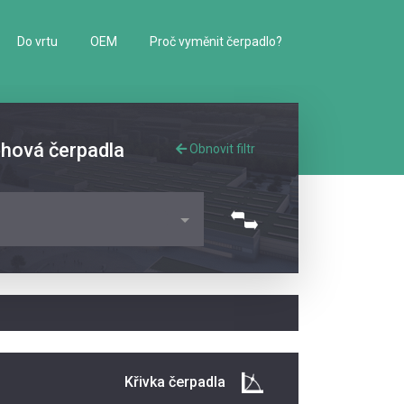
Do vrtu
OEM
Proč vyměnit čerpadlo?
ěhová čerpadla
Obnovit filtr
Křivka čerpadla