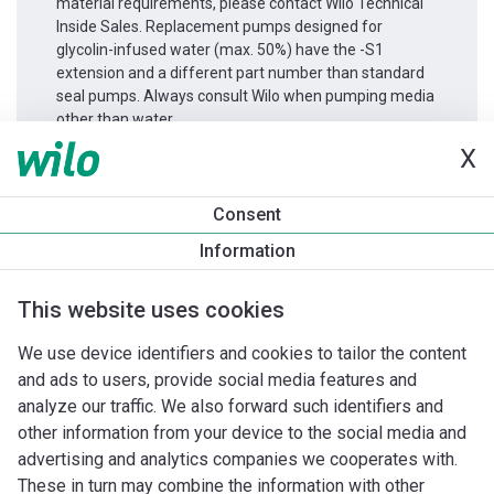
material requirements, please contact Wilo Technical
Inside Sales. Replacement pumps designed for
glycolin-infused water (max. 50%) have the -S1
extension and a different part number than standard
seal pumps. Always consult Wilo when pumping media
other than water.
X
Informace o produktu
Consent
Stratos GIGA2.0-I 100/1-17/2,2
Information
Popis produktu
Montážní příslušenství
Příslušenství pro k
This website uses cookies
We use device identifiers and cookies to tailor the content
and ads to users, provide social media features and
analyze our traffic. We also forward such identifiers and
other information from your device to the social media and
advertising and analytics companies we cooperates with.
These in turn may combine the information with other