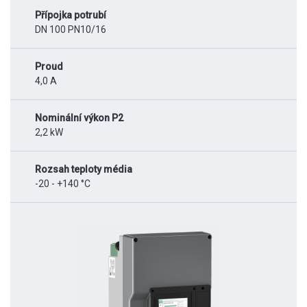
Přípojka potrubí
DN 100 PN10/16
Proud
4,0 A
Nominální výkon P2
2,2 kW
Rozsah teploty média
-20 - +140 °C