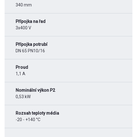
340 mm
Přípojka na řad
3x400 V
Přípojka potrubí
DN 65 PN10/16
Proud
1,1 A
Nominální výkon P2
0,53 kW
Rozsah teploty média
-20 - +140 °C