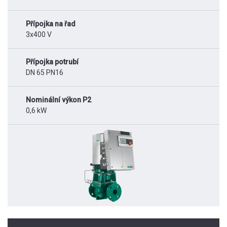
Přípojka na řad
3x400 V
Přípojka potrubí
DN 65 PN16
Nominální výkon P2
0,6 kW