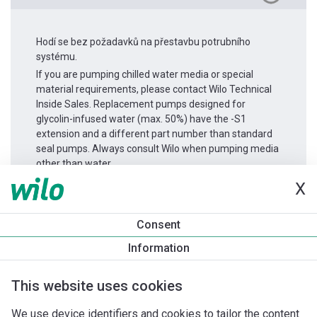
Hodí se bez požadavků na přestavbu potrubního
systému.
If you are pumping chilled water media or special
material requirements, please contact Wilo Technical
Inside Sales. Replacement pumps designed for
glycolin-infused water (max. 50%) have the -S1
extension and a different part number than standard
seal pumps. Always consult Wilo when pumping media
other than water.
X
Informace o produktu
Consent
Stratos GIGA2.0-I 65/1-9/0,75
Information
Popis produktu
Montážní příslušenství
Příslušenství pro k
This website uses cookies
We use device identifiers and cookies to tailor the content