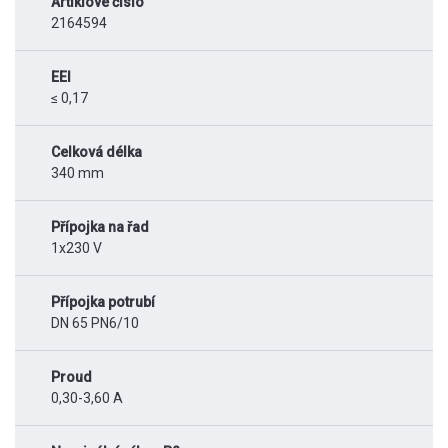
Artiklové číslo
2164594
EEI
≤ 0,17
Celková délka
340 mm
Přípojka na řad
1x230 V
Přípojka potrubí
DN 65 PN6/10
Proud
0,30-3,60 A