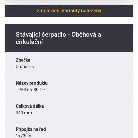
3 náhradní varianty nalezeny
Stávající čerpadlo - Oběhová a
cirkulační
Značka
Grundfos
Název produktu
TPE3 65-80 1~
Celková délka
340 mm
Přípojka na řad
1x230 V