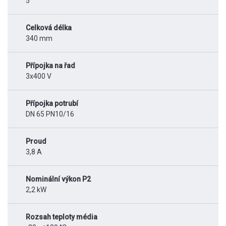
5
Celková délka
340 mm
Přípojka na řad
3x400 V
Přípojka potrubí
DN 65 PN10/16
Proud
3,8 A
Nominální výkon P2
2,2 kW
Rozsah teploty média