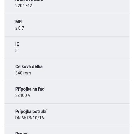
2204742
MEI
≥ 0,7
IE
5
Celková délka
340 mm
Přípojka na řad
3x400 V
Přípojka potrubí
DN 65 PN10/16