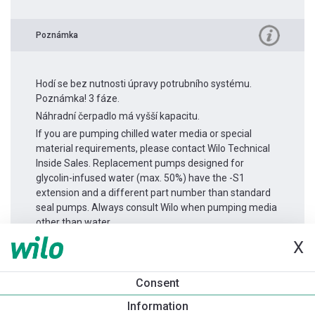
Poznámka
Hodí se bez nutnosti úpravy potrubního systému.
Poznámka! 3 fáze.
Náhradní čerpadlo má vyšší kapacitu.
If you are pumping chilled water media or special
material requirements, please contact Wilo Technical
Inside Sales. Replacement pumps designed for
glycolin-infused water (max. 50%) have the -S1
extension and a different part number than standard
seal pumps. Always consult Wilo when pumping media
other than water.
X
Informace o produktu
Consent
Yonos GIGA2.0-I 65/1-14/2,2
Information