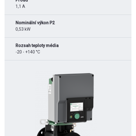
Proud
1,1 A
Nominální výkon P2
0,53 kW
Rozsah teploty média
-20 - +140 °C