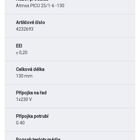
Atmos PICO 25/1-6 -130
Artiklové číslo
4232693
EEI
≤ 0,20
Celková délka
130 mm
Přípojka na řad
1x230 V
Přípojka potrubí
G 40
Rozsah teploty média