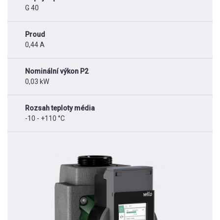
G 40
Proud
0,44 A
Nominální výkon P2
0,03 kW
Rozsah teploty média
-10 - +110 °C