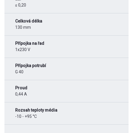
≤ 0,20
Celková délka
130 mm
Přípojka na řad
1x230 V
Přípojka potrubí
G 40
Proud
0,44 A
Rozsah teploty média
-10 - +95 °C