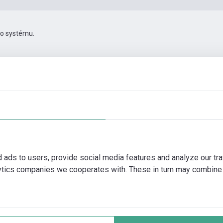
ho systému.
Příslušenství pro konektivitu
Další obrázky
Video
d ads to users, provide social media features and analyze our tra
lytics companies we cooperates with. These in turn may combine 