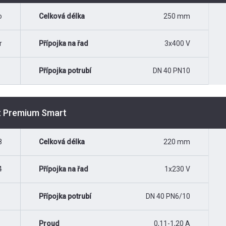
o
Celková délka
250 mm
r
Přípojka na řad
3x400 V
Přípojka potrubí
DN 40 PN10
st Premium Smart
8
Celková délka
220 mm
4
Přípojka na řad
1x230 V
Přípojka potrubí
DN 40 PN6/10
Proud
0,11-1,20 A