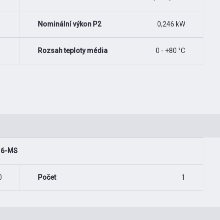
Nominální výkon P2
0,246 kW
Rozsah teploty média
0 - +80 °C
/16-MS
0
Počet
1