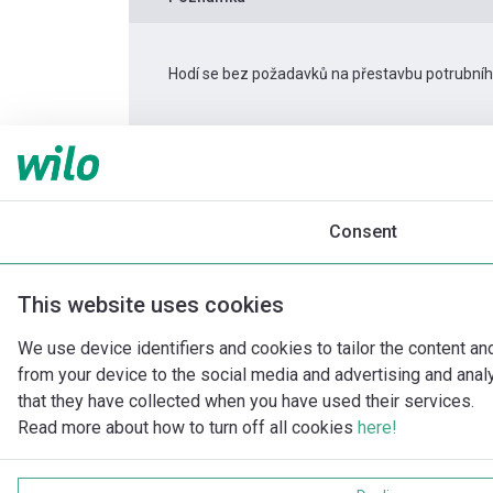
Hodí se bez požadavků na přestavbu potrubní
Informace o produktu
TOP-Z 40/7 3~
Popis produktu
Montážní příslušenství
Consent
This website uses cookies
We use device identifiers and cookies to tailor the content an
from your device to the social media and advertising and ana
that they have collected when you have used their services.
Read more about how to turn off all cookies
here!