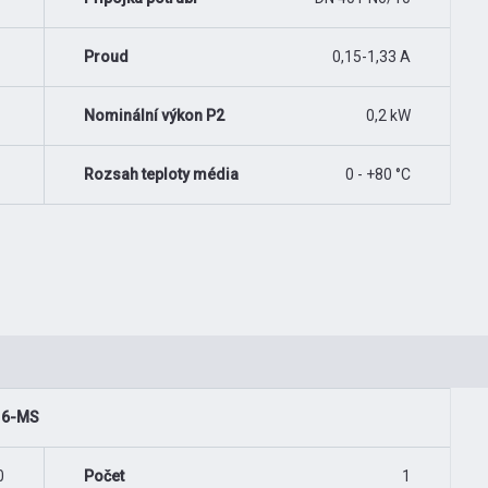
Proud
0,15-1,33 A
Nominální výkon P2
0,2 kW
Rozsah teploty média
0 - +80 °C
/16-MS
0
Počet
1