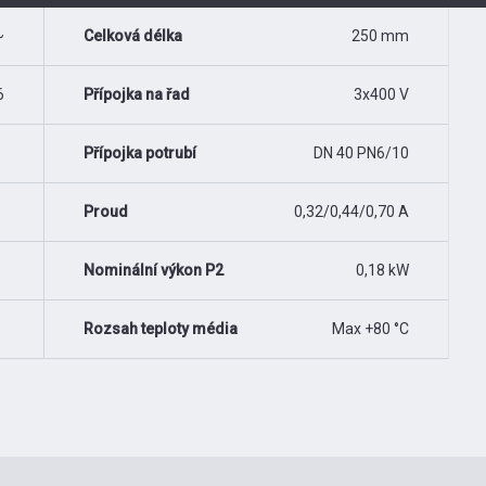
~
Celková délka
250 mm
6
Přípojka na řad
3x400 V
Přípojka potrubí
DN 40 PN6/10
Proud
0,32/0,44/0,70 A
Nominální výkon P2
0,18 kW
Rozsah teploty média
Max +80 °C