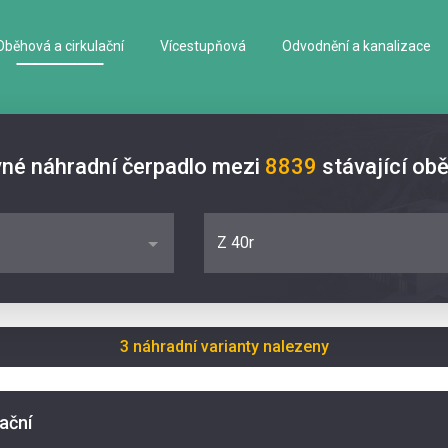
Oběhová a cirkulační
Vícestupňová
Odvodnění a kanalizace
vné náhradní čerpadlo mezi
8839
stávající ob
Z 40r
3 náhradní varianty nalezeny
lační