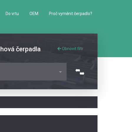
Do vrtu
OEM
Proč vyměnit čerpadlo?
ěhová čerpadla
Obnovit filtr