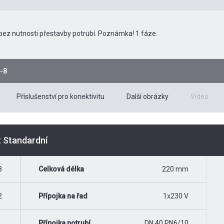
 bez nutnosti přestavby potrubí. Poznámka! 1 fáze.
-8
Příslušenství pro konektivitu
Další obrázky
Video
t Standardní
8
Celková délka
220 mm
2
Přípojka na řad
1x230 V
Přípojka potrubí
DN 40 PN6/10