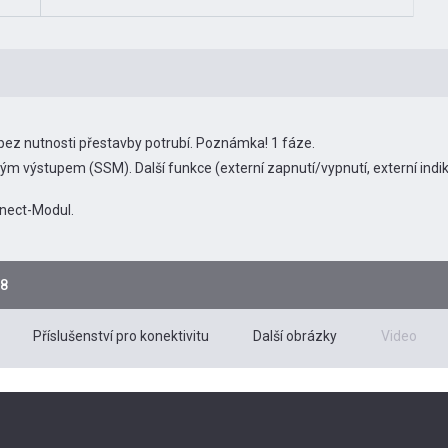
 bez nutnosti přestavby potrubí. Poznámka! 1 fáze.
m výstupem (SSM). Další funkce (externí zapnutí/vypnutí, externí indik
nnect-Modul.
-8
Příslušenství pro konektivitu
Další obrázky
Video