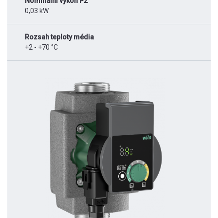
Nominální výkon P2
0,03 kW
Rozsah teploty média
+2 - +70 °C