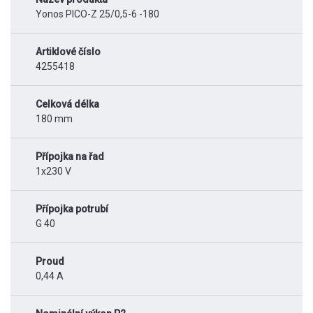
Yonos PICO-Z 25/0,5-6 -180
Artiklové číslo
4255418
Celková délka
180 mm
Přípojka na řad
1x230 V
Přípojka potrubí
G 40
Proud
0,44 A