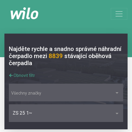
Najděte rychle a snadno správné náhradní
čerpadlo mezi
8839
stávající oběhová
čerpadla
Obnovit filtr
Všechny značky
ZS 25 1~