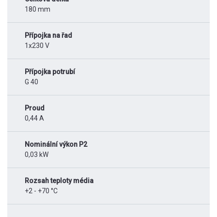
180 mm
Přípojka na řad
1x230 V
Přípojka potrubí
G 40
Proud
0,44 A
Nominální výkon P2
0,03 kW
Rozsah teploty média
+2 - +70 °C