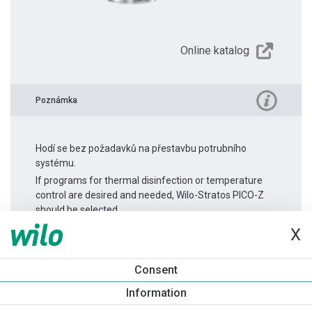
Online katalog
Poznámka
Hodí se bez požadavků na přestavbu potrubního
systému.
If programs for thermal disinfection or temperature
control are desired and needed, Wilo-Stratos PICO-Z
should be selected.
X
Informace o produktu
Consent
Yonos PICO-Z 25/0,5-6 -180
Information