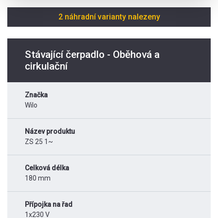
2 náhradní varianty nalezeny
Stávající čerpadlo - Oběhová a
cirkulační
Značka
Wilo
Název produktu
ZS 25 1~
Celková délka
180 mm
Přípojka na řad
1x230 V