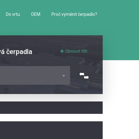
Do vrtu
OEM
Proč vyměnit čerpadlo?
vá čerpadla
Obnovit filtr