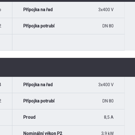
o
Přípojka na řad
3x400 V
2
Přípojka potrubí
DN 80
4
Přípojka na řad
3x400 V
2
Přípojka potrubí
DN 80
Proud
8,5 A
Nominální výkon P2
3,9 kW