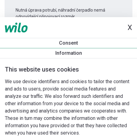
Nutná úprava potrubí, náhradní čerpadlo nemá
odpovídající připojovací rozměr.
X
Informace o produktu
Consent
Padus PRO M08L/T060-540/A
Information
Popis produktu
Montážní příslušenství
Příslušenství pro k
This website uses cookies
We use device identifiers and cookies to tailor the content
and ads to users, provide social media features and
analyze our traffic. We also forward such identifiers and
other information from your device to the social media and
advertising and analytics companies we cooperates with.
These in turn may combine the information with other
information you have provided or that they have collected
when you have used their services.