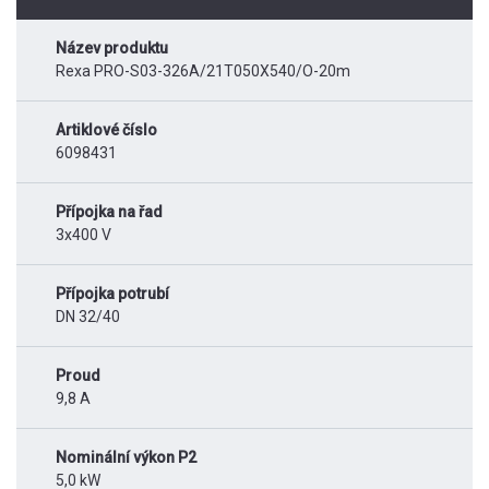
Název produktu
Rexa PRO-S03-326A/21T050X540/O-20m
Artiklové číslo
6098431
Přípojka na řad
3x400 V
Přípojka potrubí
DN 32/40
Proud
9,8 A
Nominální výkon P2
5,0 kW