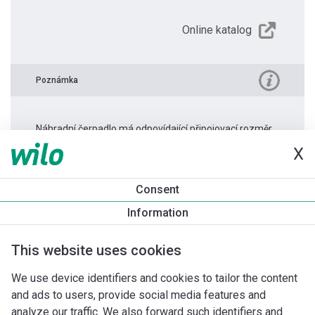
Online katalog
Poznámka
Náhradní čerpadlo má odpovídající připojovací rozměr.
X
Informace o produktu
Consent
Rexa PRO-S03-326A/21T050X540/O-20m
Information
Popis produktu
Montážní příslušenství
Příslušenství pro k
This website uses cookies
We use device identifiers and cookies to tailor the content
and ads to users, provide social media features and
analyze our traffic. We also forward such identifiers and