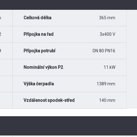
o
Celková délka
365 mm
2
Přípojka na řad
3x400 V
9
Přípojka potrubí
DN 80 PN16
Nominální výkon P2
11 kW
Výška čerpadla
1389 mm
Vzdálenost spodek-střed
140 mm