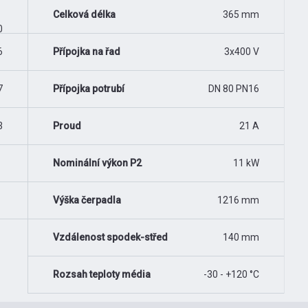
Celková délka
365 mm
0
6
Přípojka na řad
3x400 V
7
Přípojka potrubí
DN 80 PN16
3
Proud
21 A
Nominální výkon P2
11 kW
Výška čerpadla
1216 mm
Vzdálenost spodek-střed
140 mm
Rozsah teploty média
-30 - +120 °C