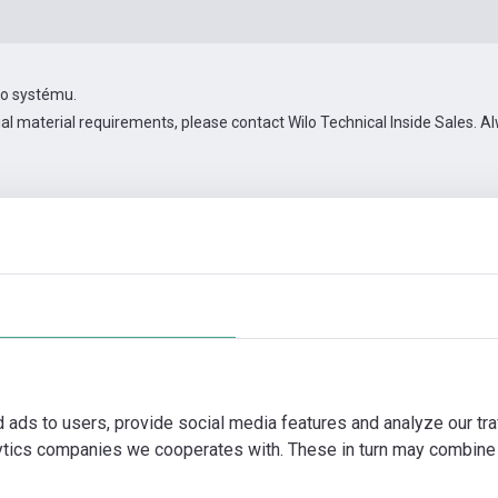
ho systému.
ial material requirements, please contact Wilo Technical Inside Sales.
/KS/400-50
Příslušenství pro konektivitu
Další obrázky
Video
d ads to users, provide social media features and analyze our tra
lytics companies we cooperates with. These in turn may combine 