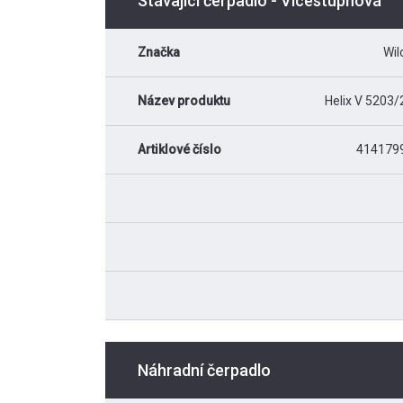
Stávající čerpadlo - Vícestupňová
Značka
Wil
Název produktu
Helix V 5203/
Artiklové číslo
414179
Náhradní čerpadlo