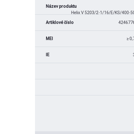
Název produktu
Helix V 5203/2-1/16/E/KS/400-5
Artiklové číslo
424677
MEI
≥ 0,
IE