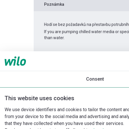
Poznámka
Hodí se bez požadavků na přestavbu potrubní
If you are pumping chilled water media or spec
than water.
Informace o produktu
Helix V 5203/2-1/16/E
Popis produktu
Montážní příslušenství
Consent
This website uses cookies
We use device identifiers and cookies to tailor the content an
from your device to the social media and advertising and ana
that they have collected when you have used their services.