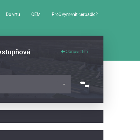
Do vrtu
OEM
Proč vyměnit čerpadlo?
cestupňová
Obnovit filtr