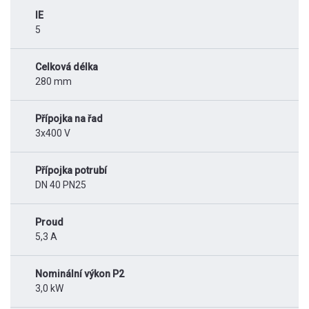
IE
5
Celková délka
280 mm
Přípojka na řad
3x400 V
Přípojka potrubí
DN 40 PN25
Proud
5,3 A
Nominální výkon P2
3,0 kW