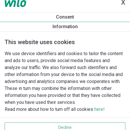
X
Informace o produktu
Consent
Helix2.0-VE 1005-2/25/V/KS/3
Information
Popis produktu
Montážní příslušenství
Příslušenství pro k
This website uses cookies
We use device identifiers and cookies to tailor the content
and ads to users, provide social media features and
analyze our traffic. We also forward such identifiers and
other information from your device to the social media and
advertising and analytics companies we cooperates with.
These in turn may combine the information with other
information you have provided or that they have collected
when you have used their services.
Read more about how to turn off all cookies
here!
Imprint
Ochrana soukromí
Decline
Cookie policy