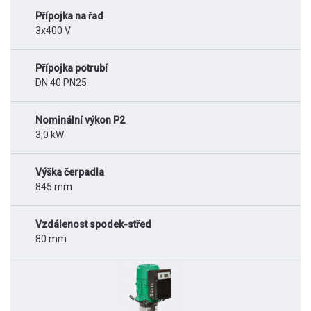
Přípojka na řad
3x400 V
Přípojka potrubí
DN 40 PN25
Nominální výkon P2
3,0 kW
Výška čerpadla
845 mm
Vzdálenost spodek-střed
80 mm