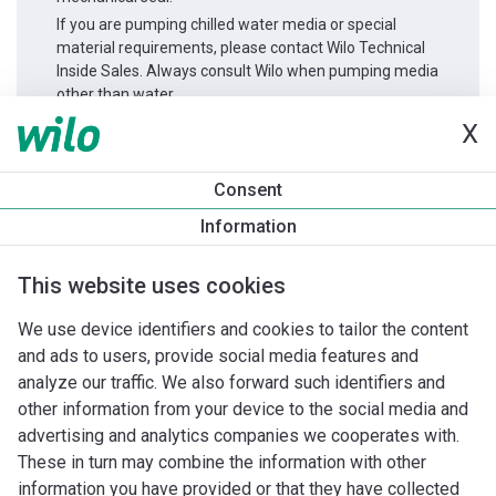
If you are pumping chilled water media or special
material requirements, please contact Wilo Technical
Inside Sales. Always consult Wilo when pumping media
other than water.
X
Informace o produktu
Consent
Helix2.0-VE 410-1/16/E/S/3
Information
Popis produktu
Montážní příslušenství
Příslušenství pro k
This website uses cookies
We use device identifiers and cookies to tailor the content
and ads to users, provide social media features and
analyze our traffic. We also forward such identifiers and
other information from your device to the social media and
advertising and analytics companies we cooperates with.
These in turn may combine the information with other
information you have provided or that they have collected