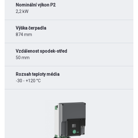
Nominální výkon P2
2,2 kW
Výška čerpadla
874 mm
Vzdálenost spodek-střed
50 mm
Rozsah teploty média
-30 - +120 °C