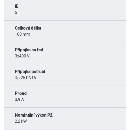
IE
5
Celková délka
160 mm
Přípojka na řad
3x400 V
Přípojka potrubí
Rp 25 PN16
Proud
3,9 A
Nominální výkon P2
2,2 kW