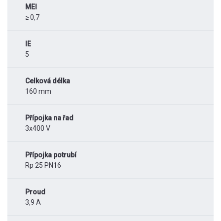
MEI
≥ 0,7
IE
5
Celková délka
160 mm
Přípojka na řad
3x400 V
Přípojka potrubí
Rp 25 PN16
Proud
3,9 A