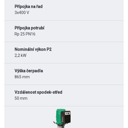
Přípojka na řad
3x400 V
Přípojka potrubí
Rp 25 PN16
Nominální výkon P2
2,2 kW
Výška čerpadla
865 mm
Vzdálenost spodek-střed
50 mm