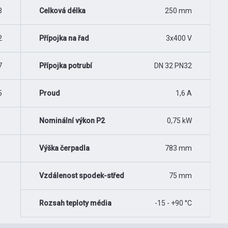
3
Celková délka
250 mm
2
Přípojka na řad
3x400 V
7
Přípojka potrubí
DN 32 PN32
5
Proud
1,6 A
Nominální výkon P2
0,75 kW
Výška čerpadla
783 mm
Vzdálenost spodek-střed
75 mm
Rozsah teploty média
-15 - +90 °C