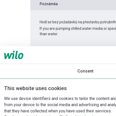
Poznámka
Hodí se bez požadavků na přestavbu potrubní
If you are pumping chilled water media or spec
than water.
Informace o produktu
Helix2.0-VE 602-2/25/
Popis produktu
Montážní příslušenství
Consent
This website uses cookies
We use device identifiers and cookies to tailor the content an
from your device to the social media and advertising and ana
that they have collected when you have used their services.