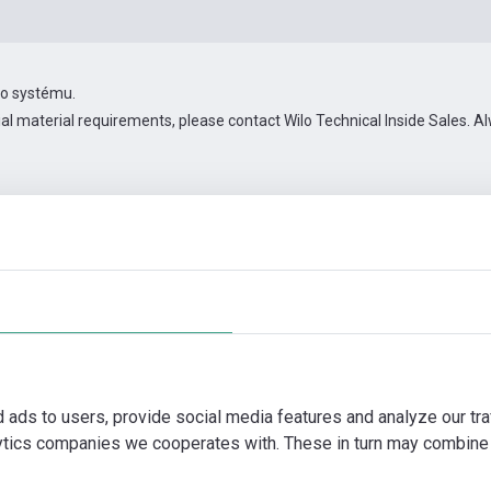
ho systému.
ial material requirements, please contact Wilo Technical Inside Sales.
V/KS/3
Příslušenství pro konektivitu
Další obrázky
Video
d ads to users, provide social media features and analyze our tra
lytics companies we cooperates with. These in turn may combine 