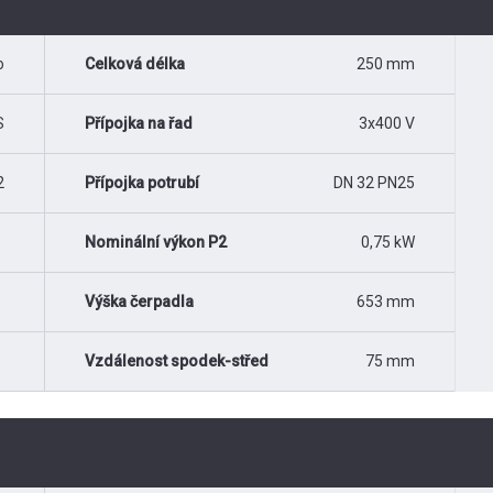
o
Celková délka
250 mm
S
Přípojka na řad
3x400 V
2
Přípojka potrubí
DN 32 PN25
Nominální výkon P2
0,75 kW
Výška čerpadla
653 mm
Vzdálenost spodek-střed
75 mm