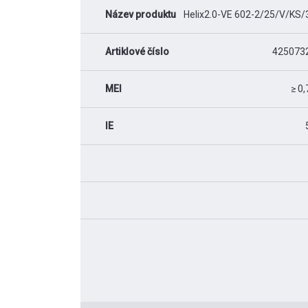
Název produktu
Helix2.0-VE 602-2/25/V/KS/
Artiklové číslo
425073
MEI
≥ 0,
IE