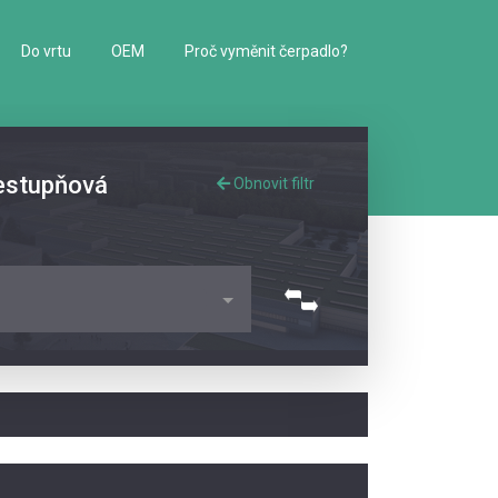
Do vrtu
OEM
Proč vyměnit čerpadlo?
cestupňová
Obnovit filtr