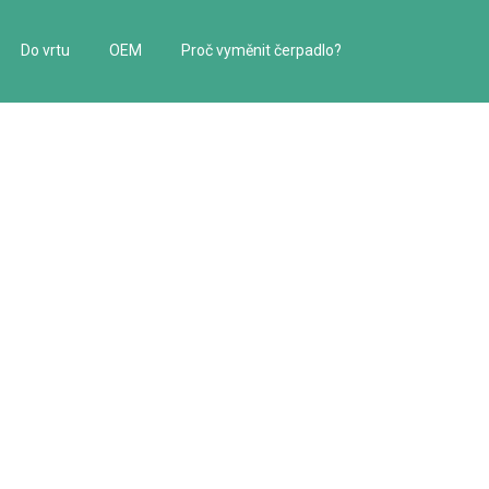
Do vrtu
OEM
Proč vyměnit čerpadlo?