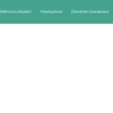
Oběhová a cirkulační
Vícestupňová
Odvodnění a kanalizace